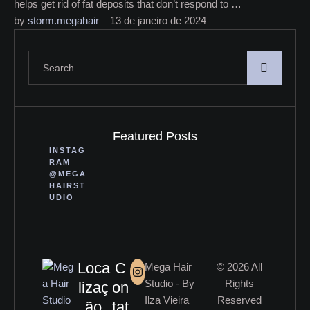
helps get rid of fat deposits that don’t respond to …
by 
storm.megahair
13 de janeiro de 2024
Featured Posts
INSTAG
RAM
@MEGA
HAIRST
UDIO_
Loca
C
Mega Hair
© 2026 All
Studio - By
Rights
lizaç
on
Ilza Vieira
Reserved
ão
tat