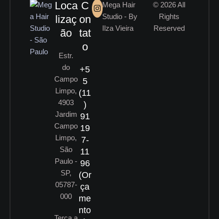
Loca
C
Mega Hair
© 2026 All
Studio - By
Rights
lizaç
on
Ilza Vieira
Reserved
ão
tat
o
Estr.
do
+5
Campo
5
Limpo,
(11
4903
)
Jardim
91
Campo
19
Limpo,
7-
São
11
Paulo -
96
SP,
(Or
05787-
ça
000
me
nto
Terça a