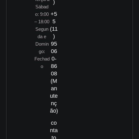
)
Sábad
+5
o: 9:00
5
– 18:00
(11
Segun
)
da e
95
Domin
06
go:
0-
Fechad
86
o
08
(M
an
ute
nç
ão)
co
nta
to