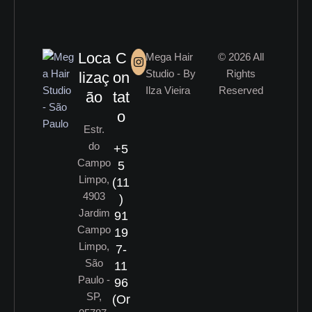
Loca
C
Mega Hair
© 2026 All
Studio - By
Rights
lizaç
on
Ilza Vieira
Reserved
ão
tat
o
Estr.
do
+5
Campo
5
Limpo,
(11
4903
)
Jardim
91
Campo
19
Limpo,
7-
São
11
Paulo -
96
SP,
(Or