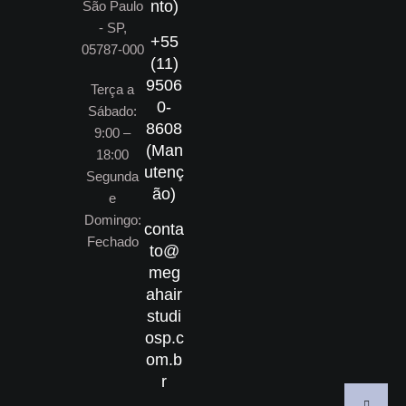
nto)
São Paulo
- SP,
+55
05787-000
(11)
9506
Terça a
0-
Sábado:
8608
9:00 –
(Man
18:00
utenç
Segunda
ão)
e
Domingo:
conta
Fechado
to@
meg
ahair
studi
osp.c
om.b
r