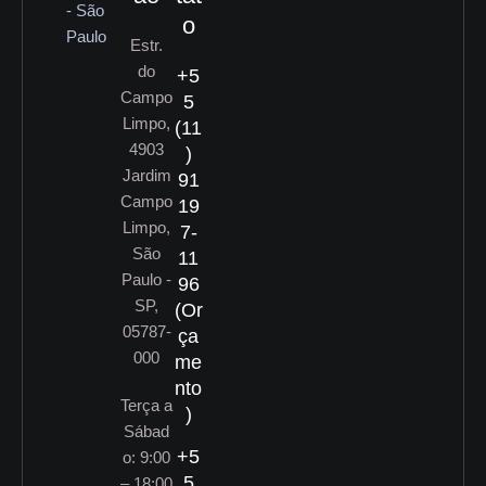
o
Estr.
do
+5
Campo
5
Limpo,
(11
4903
)
Jardim
91
Campo
19
Limpo,
7-
São
11
Paulo -
96
SP,
(Or
05787-
ça
000
me
nto
Terça a
)
Sábad
+5
o: 9:00
5
– 18:00