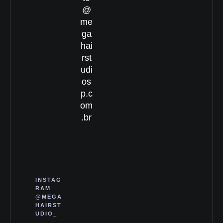
@
me
ga
hai
rst
udi
os
p.c
om
.br
INSTAG
RAM
@MEGA
HAIRST
UDIO_