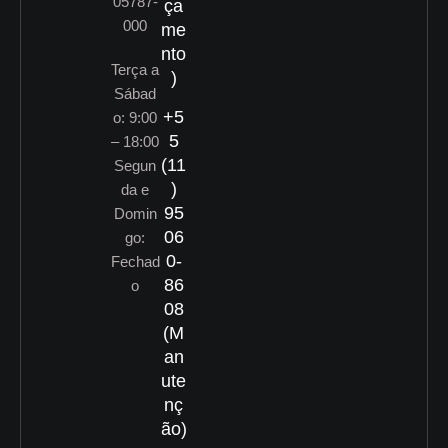
05787-
ça
000
me
nto
Terça a
)
Sábad
+5
o: 9:00
5
– 18:00
(11
Segun
)
da e
95
Domin
06
go:
0-
Fechad
86
o
08
(M
an
ute
nç
ão)