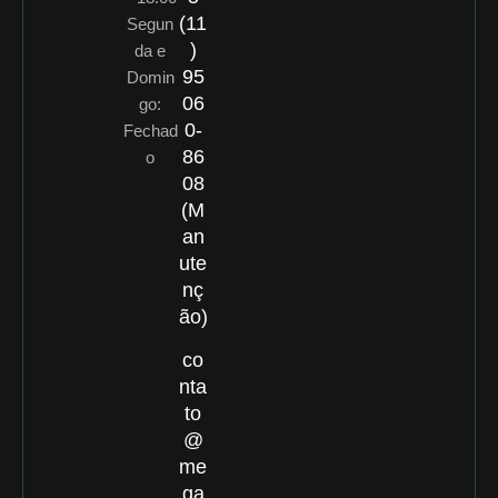
(11
Segun
)
da e
95
Domin
06
go:
0-
Fechad
86
o
08
(M
an
ute
nç
ão)
co
nta
to
@
me
ga