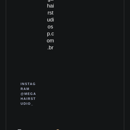
hai
rst
udi
os
p.c
om
.br
INSTAG
RAM
@MEGA
HAIRST
UDIO_