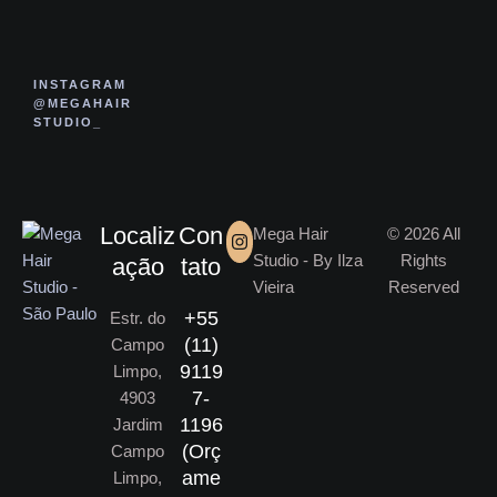
INSTAGRAM
@MEGAHAIR
STUDIO_
Localiz
Con
Mega Hair
© 2026 All
Studio - By Ilza
Rights
ação
tato
Vieira
Reserved
+55
Estr. do
(11)
Campo
9119
Limpo,
7-
4903
1196
Jardim
(Orç
Campo
ame
Limpo,