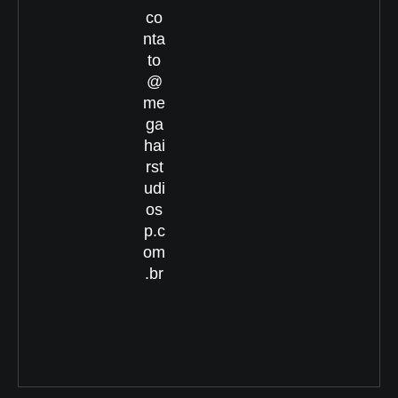
co
nta
to
@
me
ga
hai
rst
udi
os
p.c
om
.br